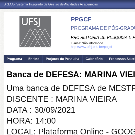
SIGAA - Sistema Integrado de Gestão de Atividades Acadêmicas
PPGCF
PROGRAMA DE PÓS-GRAD
PRÓ-REITORIA DE PESQUISA E
E-mail:
Não informado
http://www.ufsj.edu.br//ppgcf
Programa
Ensino
Projetos de Pesquisa
Calendário
Processos Selet
Banca de DEFESA: MARINA VIE
Uma banca de DEFESA de MESTRAD
DISCENTE : MARINA VIEIRA
DATA : 30/09/2021
HORA: 14:00
LOCAL: Plataforma Online - GO