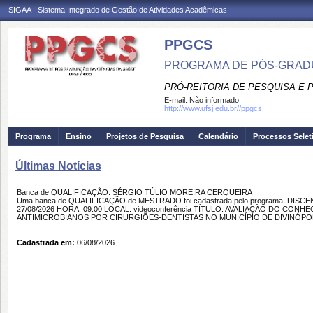
SIGAA - Sistema Integrado de Gestão de Atividades Acadêmicas
PPGCS
PROGRAMA DE PÓS-GRADU
PRÓ-REITORIA DE PESQUISA E
E-mail:
Não informado
http://www.ufsj.edu.br//ppgcs
Programa
Ensino
Projetos de Pesquisa
Calendário
Processos Selet
Últimas Notícias
Banca de QUALIFICAÇÃO: SÉRGIO TÚLIO MOREIRA CERQUEIRA
Uma banca de QUALIFICAÇÃO de MESTRADO foi cadastrada pelo programa. DIS
27/08/2026 HORA: 09:00 LOCAL: videoconferência TÍTULO: AVALIAÇÃO DO CO
ANTIMICROBIANOS POR CIRURGIÕES-DENTISTAS NO MUNICÍPIO DE DIVINÓPOLI
Cadastrada em:
06/08/2026