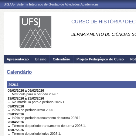
SIGAA - Sistema Integrado de Gestão de Atividades Acadêmicas
CURSO DE HISTÓRIA / DEC
DEPARTAMENTO DE CIÊNCIAS SO
Apresentação
Ensino
Calendário
Projeto Pedagógico do Curso
Not
Calendário
2026.1
05/02/2026 à 09/02/2026
→ Matrícula para o período 2026.1.
19/02/2026 à 23/02/2026
→ Re-matrícula para o período 2026.1.
09/03/2026
→ Início do período letivo 2026.1.
09/03/2026
→ Início do período trancamento de turma 2026.1.
20/04/2026
→ Término do período trancamento de turma 2026.1.
18/07/2026
→ Término do período letivo 2026.1.