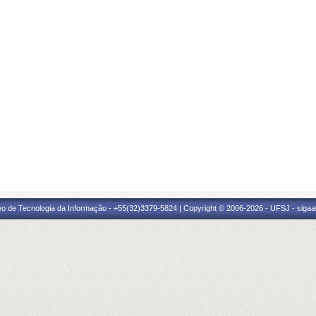
eo de Tecnologia da Informação - +55(32)3379-5824 | Copyright © 2006-2026 - UFSJ - sigaa0