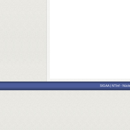
SIGAA | NTInf - Núcl