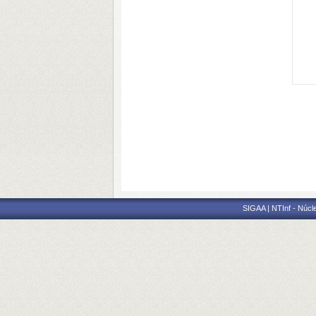
SIGAA | NTInf - Núcl