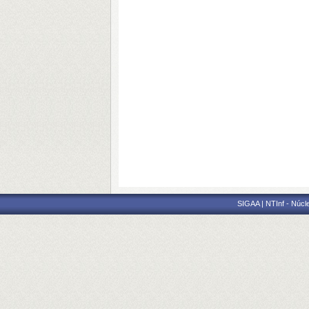
SIGAA | NTInf - Núcl