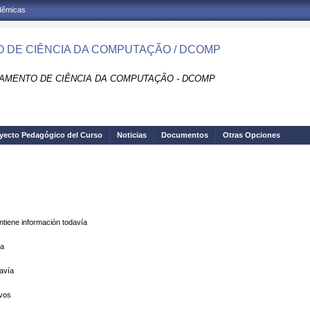
adêmicas
 DE CIÊNCIA DA COMPUTAÇÃO / DCOMP
AMENTO DE CIÊNCIA DA COMPUTAÇÃO - DCOMP
yecto Pedagógico del Curso
Noticias
Documentos
Otras Opciones
tiene información todavía
ía
avía
vos