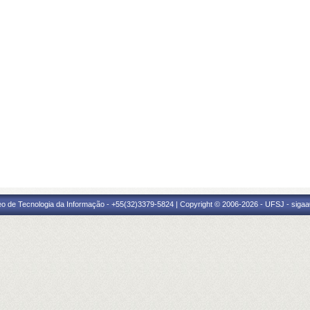
eo de Tecnologia da Informação - +55(32)3379-5824 | Copyright © 2006-2026 - UFSJ - sigaa0