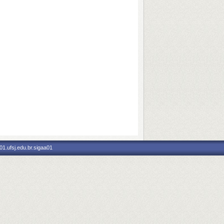
1.ufsj.edu.br.sigaa01