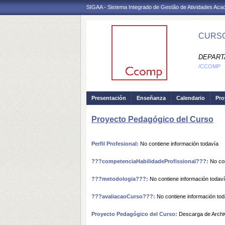
SIGAA - Sistema Integrado de Gestão de Atividades Ac
CURSO
DEPART
/CCOMP
Presentación
Enseñanza
Calendario
Pro
Proyecto Pedagógico del Curso
Perfil Profesional:
No contiene información todavía
???competenciaHabilidadeProfissional???:
No con
???metodologia???:
No contiene información todav
???avaliacaoCurso???:
No contiene información tod
Proyecto Pedagógico del Curso:
Descarga de Archi