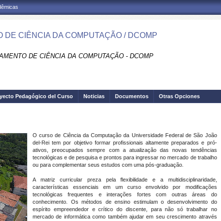
adêmicas
 DE CIÊNCIA DA COMPUTAÇÃO / DCOMP
AMENTO DE CIÊNCIA DA COMPUTAÇÃO - DCOMP
yecto Pedagógico del Curso
Noticias
Documentos
Otras Opciones
O curso de Ciência da Computação da Universidade Federal de São João
del-Rei tem por objetivo formar profissionais altamente preparados e pró-
ativos, preocupados sempre com a atualização das novas tendências
tecnológicas e de pesquisa e prontos para ingressar no mercado de trabalho
ou para complementar seus estudos com uma pós-graduação.
A matriz curricular preza pela flexibilidade e a multidisciplinaridade,
características essenciais em um curso envolvido por modificações
tecnológicas frequentes e interações fortes com outras áreas do
conhecimento. Os métodos de ensino estimulam o desenvolvimento do
espírito empreendedor e crítico do discente, para não só trabalhar no
mercado de informática como também ajudar em seu crescimento através