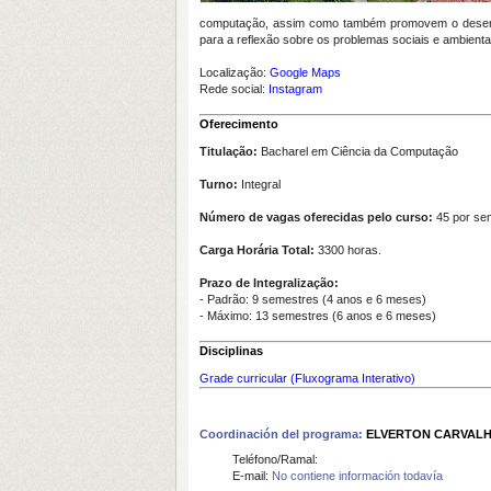
computação, assim como também promovem o desenvolvim
para a reflexão sobre os problemas sociais e ambientai
Localização:
Google Maps
Rede social:
Instagram
Oferecimento
Titulação:
Bacharel em Ciência da Computação
Turno:
Integral
Número de vagas oferecidas pelo curso:
45 por se
Carga Horária Total:
3300 horas.
Prazo de Integralização:
- Padrão
: 9 semestres (4 anos e 6 meses)
- Máximo
: 13 semestres (6 anos e 6 meses)
Disciplinas
Grade curricular (Fluxograma Interativo)
Coordinación del programa:
ELVERTON CARVALH
Teléfono/Ramal:
E-mail:
No contiene información todavía