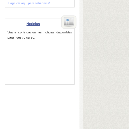
¡Haga clic aquí para saber más!
Noticias
Vea a continuación las noticias disponibles
para nuestro curso.