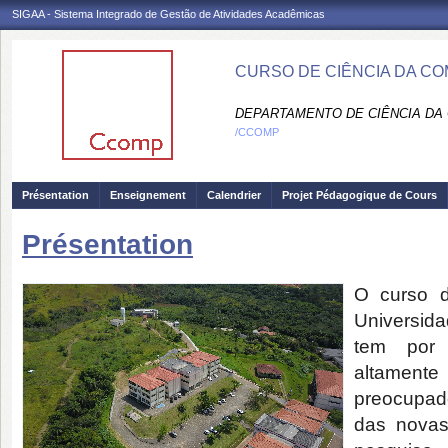
SIGAA - Sistema Integrado de Gestão de Atividades Acadêmicas
CURSO DE CIÊNCIA DA C
DEPARTAMENTO DE CIÊNCIA DA
/CCOMP
Présentation
Enseignement
Calendrier
Projet Pédagogique de Cours
Présentation
O curso 
Universida
tem por o
altament
preocupad
das novas