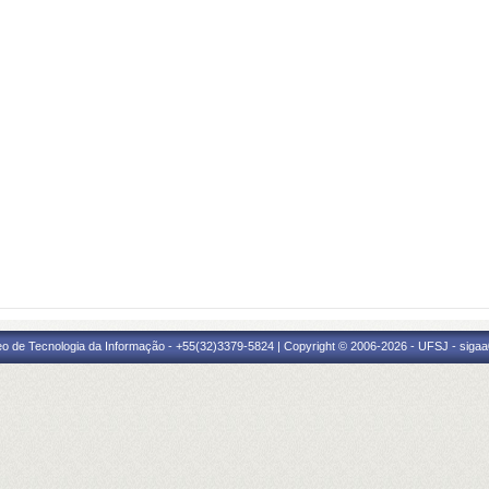
eo de Tecnologia da Informação - +55(32)3379-5824 | Copyright © 2006-2026 - UFSJ - sigaa0