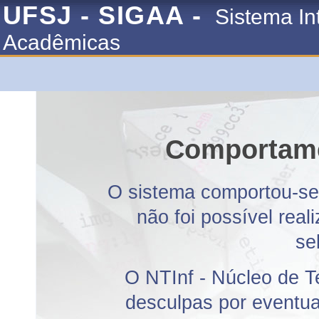
UFSJ - SIGAA -
Sistema In
Acadêmicas
Comportame
O sistema comportou-se 
não foi possível rea
se
O NTInf - Núcleo de T
desculpas por eventuai