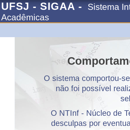
UFSJ - SIGAA -
Sistema In
Acadêmicas
Comportame
O sistema comportou-se 
não foi possível rea
se
O NTInf - Núcleo de T
desculpas por eventuai