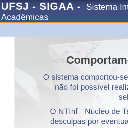
UFSJ - SIGAA -
Sistema In
Acadêmicas
Comportame
O sistema comportou-se 
não foi possível rea
se
O NTInf - Núcleo de T
desculpas por eventuai