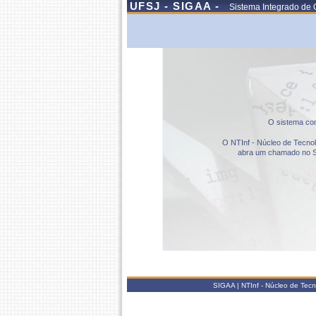
UFSJ - SIGAA -
Sistema Integrado de 
O sistema com
O NTInf - Núcleo de Tecnolo
abra um chamado no S
SIGAA | NTInf - Núcleo de Tec