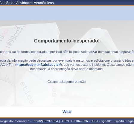
Gestão de Atividades Acadêmicas
Comportamento Inesperado!
portou-se de forma inesperada e por isso não foi possível realizar com sucesso a operaçã
gia da Informação pede desculpas por eventuais transtornos e solicita que o usuário (docen
AC-NTInf (
https://sac-ntinf.ufsj.edu.br/
), que vamos tratar o incidente. Obs.: alunos nã
necessário, a coordenação deve abrir o chamado.
Gratos pela compreensão.
Voltar
nologia da Informação - +55(32)3379-5824 | UFRN © 2006-2026 - UFSJ - sigaa01.ufsj.edu.br.sig