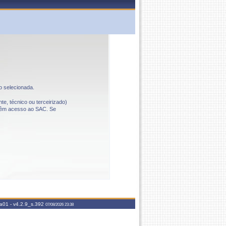
o selecionada.
te, técnico ou terceirizado)
o têm acesso ao SAC. Se
aa01 -
v4.2.9_s.392
07/08/2026 23:38