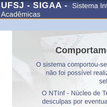
UFSJ - SIGAA -
Sistema In
Acadêmicas
Comportame
O sistema comportou-se 
não foi possível rea
se
O NTInf - Núcleo de T
desculpas por eventuai