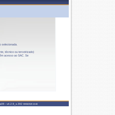
o selecionada.
te, técnico ou terceirizado)
o têm acesso ao SAC. Se
aa06 -
v4.2.9_s.392
09/08/2026 10:48