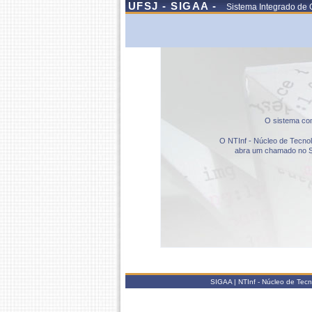
UFSJ - SIGAA -
Sistema Integrado de 
O sistema com
O NTInf - Núcleo de Tecnolo
abra um chamado no S
SIGAA | NTInf - Núcleo de Tec