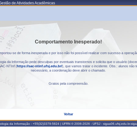
Gestão de Atividades Acadêmicas
Comportamento Inesperado!
portou-se de forma inesperada e por isso não foi possível realizar com sucesso a operaçã
gia da Informação pede desculpas por eventuais transtornos e solicita que o usuário (docen
AC-NTInf (
https://sac-ntinf.ufsj.edu.br/
), que vamos tratar o incidente. Obs.: alunos nã
necessário, a coordenação deve abrir o chamado.
Gratos pela compreensão.
Voltar
nologia da Informação - +55(32)3379-5824 | UFRN © 2006-2026 - UFSJ - sigaa06.ufsj.edu.br.sig