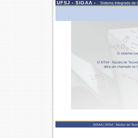
UFSJ - SIGAA -
Sistema Integrado de 
O sistema com
O NTInf - Núcleo de Tecnolo
abra um chamado no S
SIGAA | NTInf - Núcleo de Tec