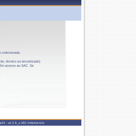
o selecionada.
te, técnico ou terceirizado)
o têm acesso ao SAC. Se
aa03 -
v4.2.9_s.392
07/08/2026 02:01