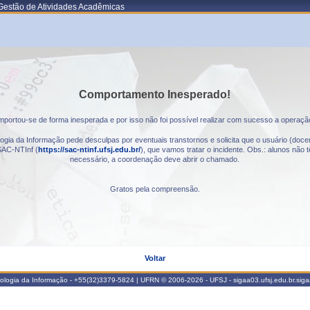
Gestão de Atividades Acadêmicas
Comportamento Inesperado!
portou-se de forma inesperada e por isso não foi possível realizar com sucesso a operaçã
gia da Informação pede desculpas por eventuais transtornos e solicita que o usuário (docen
AC-NTInf (
https://sac-ntinf.ufsj.edu.br/
), que vamos tratar o incidente. Obs.: alunos nã
necessário, a coordenação deve abrir o chamado.
Gratos pela compreensão.
Voltar
nologia da Informação - +55(32)3379-5824 | UFRN © 2006-2026 - UFSJ - sigaa03.ufsj.edu.br.sig