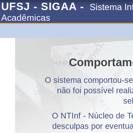
UFSJ - SIGAA -
Sistema In
Acadêmicas
Comportame
O sistema comportou-se 
não foi possível rea
se
O NTInf - Núcleo de T
desculpas por eventuai