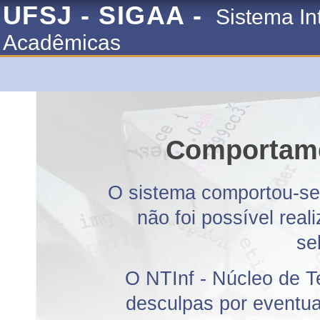
UFSJ - SIGAA -
Sistema In
Acadêmicas
Comportame
O sistema comportou-se 
não foi possível rea
se
O NTInf - Núcleo de T
desculpas por eventuai