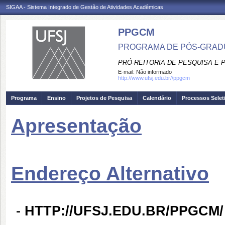
SIGAA - Sistema Integrado de Gestão de Atividades Acadêmicas
PPGCM
PROGRAMA DE PÓS-GRAD
PRÓ-REITORIA DE PESQUISA E
E-mail:
Não informado
http://www.ufsj.edu.br//ppgcm
Programa
Ensino
Projetos de Pesquisa
Calendário
Processos Selet
Apresentação
Endereço Alternativo
-
HTTP://UFSJ.EDU.BR/PPGCM/