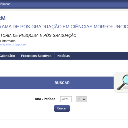
adêmicas
CM
AMA DE PÓS-GRADUAÇÃO EM CIÊNCIAS MORFOFUNCIO
ITORIA DE PESQUISA E PÓS-GRADUAÇÃO
 informado
.ufsj.edu.br//ppgcm
Calendário
Processos Seletivos
Notícias
BUSCAR
.
Ano . Período: