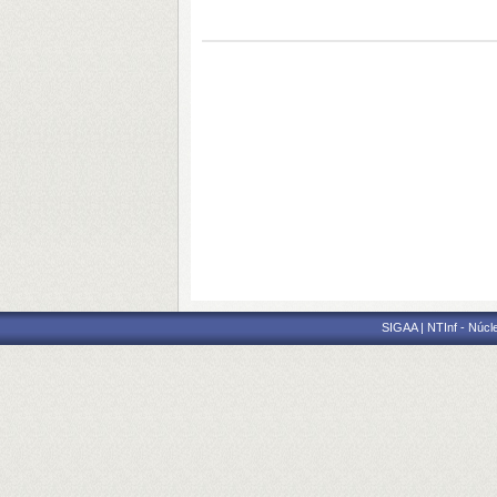
SIGAA | NTInf - Núcl