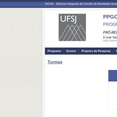
SIGAA - Sistema Integrado de Gestão de Atividades Ac
PPG
PROGR
PRÓ-RE
E-mail:
Não
http://www
Programa
Ensino
Projetos de Pesquisa
Turmas