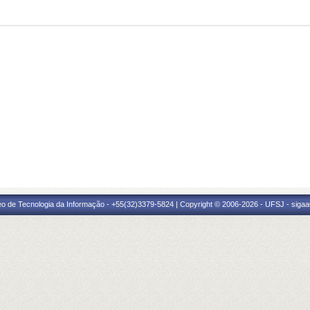
eo de Tecnologia da Informação - +55(32)3379-5824 | Copyright © 2006-2026 - UFSJ - sigaa0