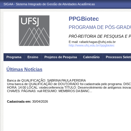
SIGAA - Sistema Integrado de Gestão de Atividades Acadêmicas
PPGBiotec
PROGRAMA DE PÓS-GRAD
PRÓ-REITORIA DE PESQUISA E
E-mail:
rafaelchagas@ufsj.edu.br
http://www.ufsj.edu.br//ppgbiotec
Programa
Ensino
Projetos de Pesquisa
Calendário
Processos Selet
Últimas Notícias
Banca de QUALIFICAÇÃO: SABRINA PAULA PEREIRA
Uma banca de QUALIFICAÇÃO de DOUTORADO foi cadastrada pelo programa. DISC
HORA: 14:00 LOCAL: viodeconferencia TÍTULO: Desenvolvimento de antígenos inova
CHAVES: PÁGINAS: null RESUMO: MEMBROS DA BANC...
Cadastrada em:
30/04/2026