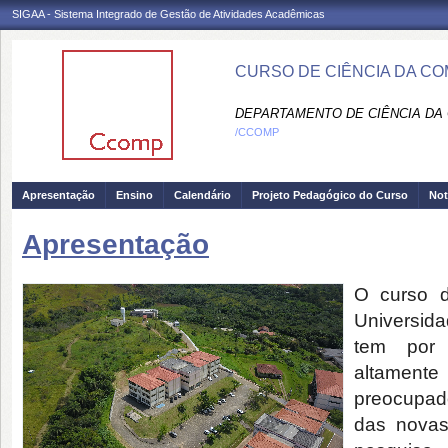
SIGAA - Sistema Integrado de Gestão de Atividades Acadêmicas
CURSO DE CIÊNCIA DA C
DEPARTAMENTO DE CIÊNCIA DA
/CCOMP
Apresentação
Ensino
Calendário
Projeto Pedagógico do Curso
Not
Apresentação
O curso 
Universida
tem por o
altament
preocupad
das novas