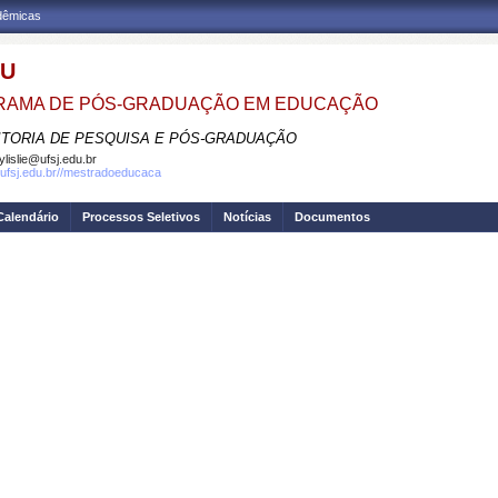
adêmicas
DU
RAMA DE PÓS-GRADUAÇÃO EM EDUCAÇÃO
ITORIA DE PESQUISA E PÓS-GRADUAÇÃO
lylislie@ufsj.edu.br
.ufsj.edu.br//mestradoeducaca
Calendário
Processos Seletivos
Notícias
Documentos