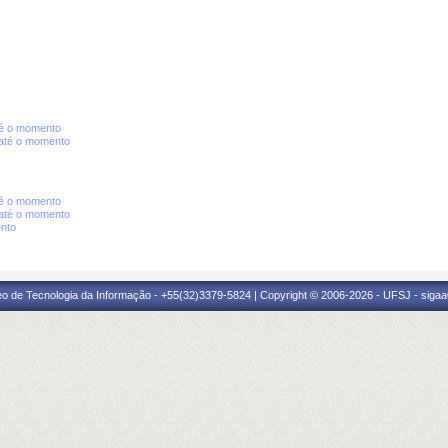
té o momento
até o momento
té o momento
até o momento
nto
eo de Tecnologia da Informação - +55(32)3379-5824 | Copyright © 2006-2026 - UFSJ - sigaa0