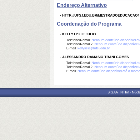
Endereço Alternativo
-
HTTP://UFSJ.EDU.BR/MESTRADOEDUCACAO/
Coordenação do Programa
-
KELLY LISLIE JULIO
Telefone/Ramal:
Nenhum conteúdo disponível a
Telefone/Ramal 2:
Nenhum conteúdo disponível 
E-mail:
kellylislie@ufsj.edu.br
-
ALESSANDRO DAMASIO TRANI GOMES
Telefone/Ramal:
Nenhum conteúdo disponível a
Telefone/Ramal 2:
Nenhum conteúdo disponível 
E-mail:
Nenhum conteúdo disponível até o mome
SIGAA | NTInf - Núcl