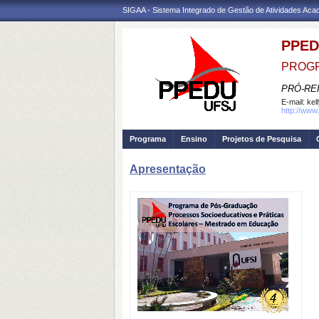
SIGAA - Sistema Integrado de Gestão de Atividades Ac
PPE
PROG
PRÓ-RE
E-mail:
kel
http://www
Programa
Ensino
Projetos de Pesquisa
Apresentação