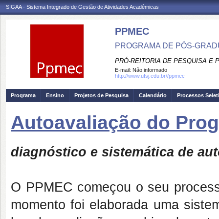
SIGAA - Sistema Integrado de Gestão de Atividades Acadêmicas
PPMEC
PROGRAMA DE PÓS-GRAD
PRÓ-REITORIA DE PESQUISA E
E-mail:
Não informado
http://www.ufsj.edu.br//ppmec
Programa
Ensino
Projetos de Pesquisa
Calendário
Processos Selet
Autoavaliação do Pro
diagnóstico e sistemática de au
O PPMEC começou o seu processo
momento foi elaborada uma sistemá