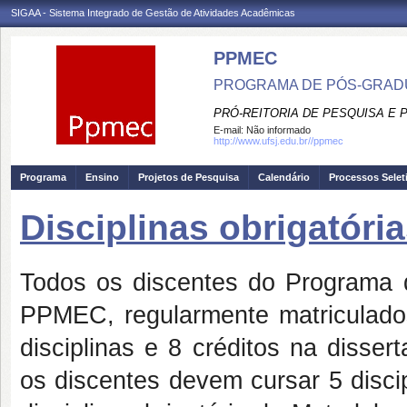
SIGAA - Sistema Integrado de Gestão de Atividades Acadêmicas
PPMEC
PROGRAMA DE PÓS-GRAD
PRÓ-REITORIA DE PESQUISA E
E-mail:
Não informado
http://www.ufsj.edu.br//ppmec
Programa
Ensino
Projetos de Pesquisa
Calendário
Processos Selet
Disciplinas obrigatória
Todos os discentes do Programa
PPMEC, regularmente matriculados
disciplinas e 8 créditos na disser
os discentes devem cursar 5 discipl